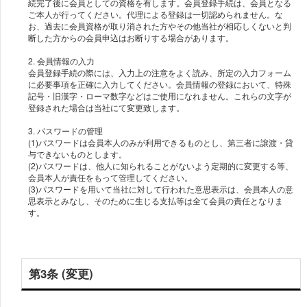
続完了後に会員としての資格を有します。会員登録手続は、会員となる
ご本人が行ってください。代理による登録は一切認められません。な
お、過去に会員資格が取り消された方やその他当社が相応しくないと判
断した方からの会員申込はお断りする場合があります。
2. 会員情報の入力
会員登録手続の際には、入力上の注意をよく読み、所定の入力フォーム
に必要事項を正確に入力してください。会員情報の登録において、特殊
記号・旧漢字・ローマ数字などはご使用になれません。これらの文字が
登録された場合は当社にて変更致します。
3. パスワードの管理
(1)パスワードは会員本人のみが利用できるものとし、第三者に譲渡・貸
与できないものとします。
(2)パスワードは、他人に知られることがないよう定期的に変更する等、
会員本人が責任をもって管理してください。
(3)パスワードを用いて当社に対して行われた意思表示は、会員本人の意
思表示とみなし、そのために生じる支払等は全て会員の責任となりま
す。
第3条 (変更)