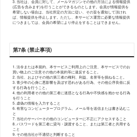
3. 当社は、会員に対して、メールマガジンその他の方法による情報提供
(広告を含みます)を行うことができるものとします。会員が情報提供を
希望しない場合は、当社所定の方法に従い、その旨を通知して頂けれ
ば、情報提供を停止します。ただし、本サービス運営に必要な情報提供
につきましては、会員の希望により停止をすることはできません。
第7条 (禁止事項)
1. 法令または本規約、本サービスご利用上のご注意、本サービスでのお
買い物上のご注意その他の本規約等に違反すること。
2. 当社、およびその他の第三者の権利、利益、名誉等を損ねること。
3. 青少年の心身に悪影響を及ぼす恐れがある行為、その他公序良俗に反
する行為を行うこと。
4. 他の利用者その他の第三者に迷惑となる行為や不快感を抱かせる行為
を行うこと
5. 虚偽の情報を入力すること
6. 有害なコンピュータープログラム、メール等を送信または書き込むこ
と
7. 当社のサーバーその他のコンピューターに不正にアクセスすること
8. パスワードを第三者に貸与・譲渡すること、または第三者と共用する
こと
9. その他当社が不適切と判断すること