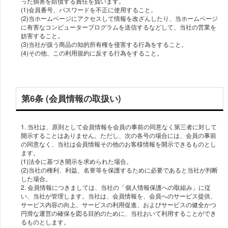
った損害を賠償する責任を負います。
(1)会員番号、パスワードを不正に使用すること。
(2)当ホームページにアクセスして情報を改ざんしたり、当ホームページ
に有害なコンピュータープログラムを送信するなどして、当社の営業を
妨害すること。
(3)当社が扱う商品の知的所有権を侵害する行為をすること。
(4)その他、この利用規約に反する行為をすること。
第6条 (会員情報の取扱い)
1. 当社は、原則として会員情報を会員の事前の同意なく第三者に対して
開示することはありません。ただし、次の各号の場合には、会員の事前
の同意なく、当社は会員情報その他のお客様情報を開示できるものとし
ます。
(1)法令に基づき開示を求められた場合。
(2)当社の権利、利益、名誉等を保護するために必要であると当社が判断
した場合。
2. 会員情報につきましては、当社の「個人情報保護への取組み」に従
い、当社が管理します。当社は、会員情報を、会員へのサービス提供、
サービス内容の向上、サービスの利用促進、およびサービスの健全かつ
円滑な運営の確保を図る目的のために、当社おいて利用することができ
るものとします。