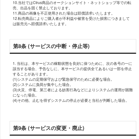
10.当社ではCtrus商品のオークションサイト・ネットショップ等での転
売、出品を固く禁止しております。
11.商品の画像を不正使用された場合は賠償請求いたします。
12.転売商品によりご購入者が不利益や被害を受けた損害につきまして
第8条 (サービスの中断・停止等)
1. 当社は、本サービスの稼動状態を良好に保つために、次の各号の一に
該当する場合、予告なしに、本サービスの提供全てあるいは一部を停止
することがあります。
(1)システムの定期保守および緊急保守のために必要な場合。
(2)システムに負荷が集中した場合。
(3)火災、停電、第三者による妨害行為などによりシステムの運用が困難
になった場合。
(4)その他、止むを得ずシステムの停止が必要と当社が判断した場合。
第9条 (サービスの変更・廃止)